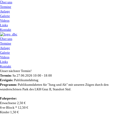
Über uns
Termine
Anlage
Galerie
Videos
Links
Kontakt
Über uns
Termine
Anlage
Galerie
Videos
Links
Kontakt
Unser nächster Termin!
Termin:
Sa 27.06.2026 10:00 - 18:00
Ereignis:
Publikumsfahrtag
Programm:
Publikumsfahrten für "Jung und Alt" mit unseren Zügen durch den
wunderschönen Park des LKH Graz II, Standort Süd.
Fahrpreise:
Erwachsene 2,50 €
6-er Block * 12,50 €
Kinder 1,50 €